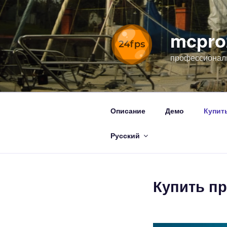
Перейти
к
содержимому
mcpro
профессиональ
Описание
Демо
Купит
Русский
Купить п