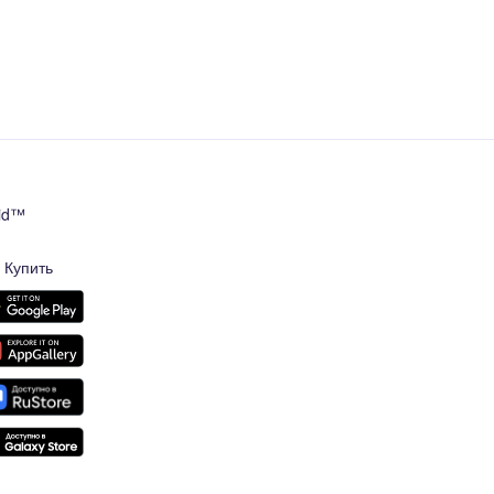
oid™
Купить