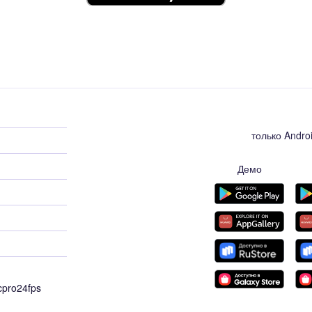
только Andr
Демо
cpro24fps