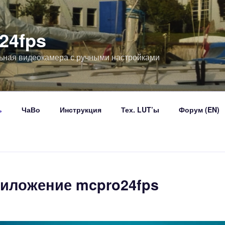
24fps
ная видеокамера с ручными настройками
ь
ЧаВо
Инструкция
Тех. LUT’ы
Форум (EN)
риложение mcpro24fps